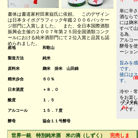
単に辛さ
書体は書道家村田東嶽氏に依頼。 このデザイン
酒ならで
は日本タイボグラフィック年鑑２００６パッケー
には麹米
ジ部門に入賞しました。 また、全日本国際酒類
すべて山
振興会主催の２００７年第２５回全国酒類コンク
る為、
ールにおける純米酒部門にて２位入賞と品質も認
アルコー
められました。
酵母を使
産地
和歌山
ーション
製造方法
純米
旨みを感
原料米
麹米 掛米 山田錦
です。
後口はス
（
精米歩合
６０％
す。
日本酒度
＋８．０
冷や・常
をお楽し
酸度
１．５
７２０ミ
ランス料
み）
メです。
アルコール
１５．７度
酵母
協会１１号
酵母
世界一統 特別純米酒 米の滴（しずく）
完売しま