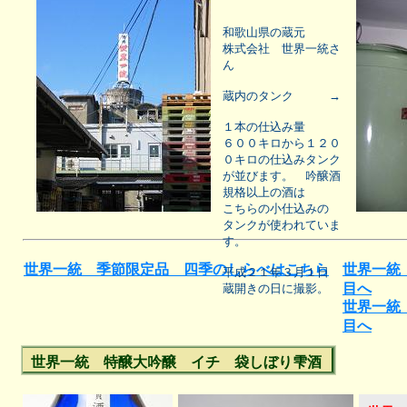
実子にあたります。
和歌山県の蔵元
株式会社 世界一統さ
ん
蔵内のタンク →
１本の仕込み量
６００キロから１２０
０キロの仕込みタンク
が並びます。 吟醸酒
規格以上の酒は
こちらの小仕込みの
タンクが使われていま
す。
世界一統 季節限定品 四季のしらべはこちら
世界一統
平成２１年３月１日
目へ
蔵開きの日に撮影。
世界一統
目へ
世界一統 特醸大吟醸 イチ 袋しぼり雫酒