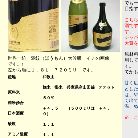
でも
目指
こちら
酒で
す。
ジャ
大賞
原材
世界一統 褒紋（ほうもん）大吟醸 イチの画像
用し
です。↑
す。
左から順に１．８Ｌ ７２０ミリ です。
てか
産地
和歌山
甘く
麹米 掛米 兵庫県産山田錦 オオセト
とし
原料米
は、
５０％
く出
精米歩合
温、
＋４．５ （５００ミリは ＋４．
日本酒度
０）
※ 
酸度
１．１
アミノ酸度
１．１