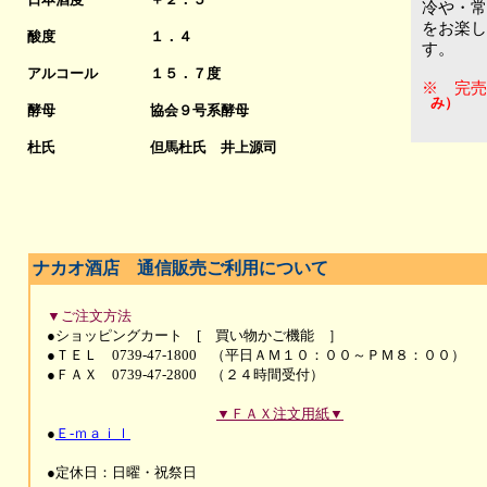
冷や・常
をお楽し
酸度
１．４
す。
アルコール
１５．７度
※ 完売
み）
酵母
協会９号系酵母
杜氏
但馬杜氏 井上源司
ナカオ酒店 通信販売ご利用について
▼ご注文方法
●ショッピングカート [ 買い物かご機能 ］
●ＴＥＬ 0739-47-1800 （平日ＡＭ１０：００～ＰＭ８：００）
●ＦＡＸ 0739-47-2800 （２４時間受付）
▼ＦＡＸ注文用紙▼
●
Ｅ-ｍａｉｌ
●定休日：日曜・祝祭日