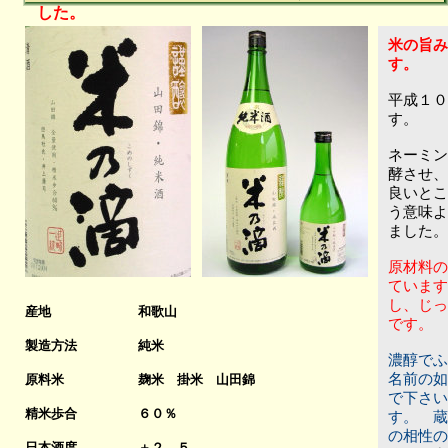
した。
米の旨み
す。
平成１０
す。
ネーミン
酵させ、
良いとこ
う意味よ
ました
原材料の
ています
し、じっ
産地
和歌山
です。
製造方法
純米
濃醇でふ
名前の如
原料米
麹米 掛米 山田錦
で下さい
精米歩合
６０％
す。 蔵
の相性の
日本酒度
＋２．５