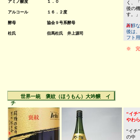
アミノ酸度
１．０
く、
後の
アルコール
１６．２度
す。
酵母
協会９号系酵母
芳醇
み）
後は
杜氏
但馬杜氏 井上源司
フト
※ 
世界一統 褒紋（ほうもん）大吟醸 イ
チ
“イチ
やわ
“イチ
の中