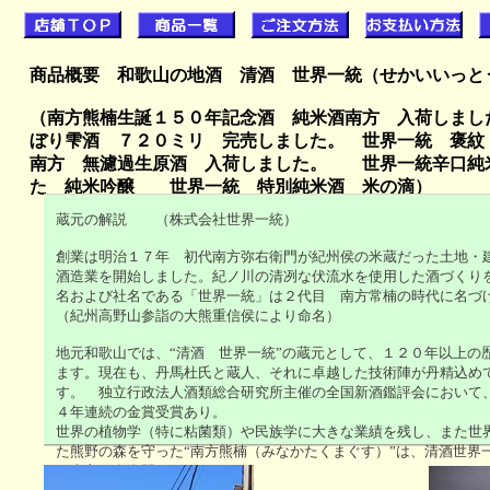
商品概要 和歌山の地酒 清酒 世界一統（せかいいっと
（南方熊楠生誕１５０年記念酒 純米酒南方 入荷しまし
ぼり雫酒 ７２０ミリ 完売しました。 世界一統 褒
南方 無濾過生原酒 入荷しました。 世界一統辛口
た 純米吟醸
世界一統 特別純米酒 米の滴）
蔵元の解説 （株式会社世界一統）
創業は明治１７年 初代南方弥右衛門が紀州侯の米蔵だった
土地・
酒造業を開始しました。紀ノ川の清冽な伏流水を使用した酒づくり
名および社名である
「世界一統」は２代目 南方常楠の時代に名
（紀州高野山参詣の大熊重信侯により命名）
地元和歌山では、
“清酒 世界一統”の蔵元として、１２０年以上の
ます。現在も、
丹馬杜氏と蔵人、それに卓越した技術陣が丹精込め
す。 独立行政法人
酒類総合研究所主催の全国新酒鑑評会において
４年連続の金賞受賞あり。
世界の植物学（特に粘菌類）や民族学に大きな業績を残し、また
世
た熊野の森を守った“南方熊楠（みなかたくまぐす）”は、清酒世界
る南方弥右衛門の