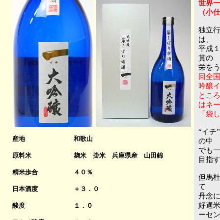
世界一
（小
独立
は、
平成
賞の
栄を
回全
吟醸
とこ
はネ
「袋
“イチ
産地
和歌山
の中
でも
原料米
麹米 掛米 兵庫県産 山田錦
目指
精米歩合
４０％
但馬
て
日本酒度
＋３．０
丹念
好適
酸度
１．０
ーセ