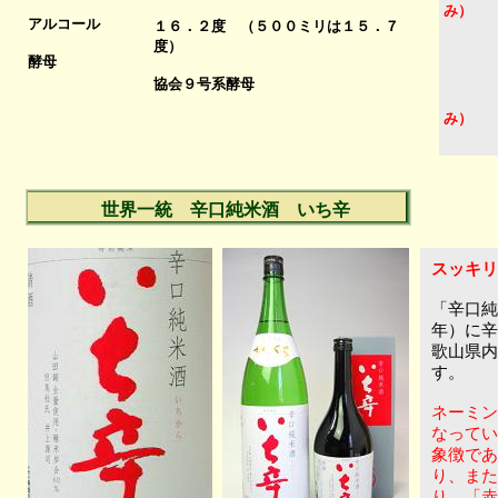
み）
アルコール
１６．２度 （５００ミリは１５．７
度）
酵母
協会９号系酵母
み）
世界一統 辛口純米酒 いち辛
スッキリ
「辛口純
年）に辛
歌山県内
す。
ネーミン
なってい
象徴であ
り、また
り 「赤