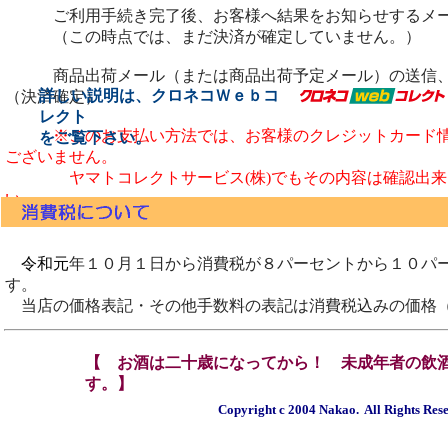
ご利用手続き完了後、お客様へ結果をお知らせするメー
（この時点では、まだ決済が確定していません。）
商品出荷メール（または商品出荷予定メール）の送信、
詳しい説明は、クロネコＷｅｂコ
（決済確定）
レクト
※このお支払い方法では、お客様のクレジットカード
をご覧下さい。
ございません。
ヤマトコレクトサービス(株)でもその内容は確認出来
い。
令和元
年１０月１日から消費税が８パーセントから１０パ
す。
当店の価格表記・その他手数料の表記は消費税
込みの価格
【 お酒は二十歳になってから！ 未成年者の飲
す。】
か
Copyright c 2004 Nakao. All Rights Res