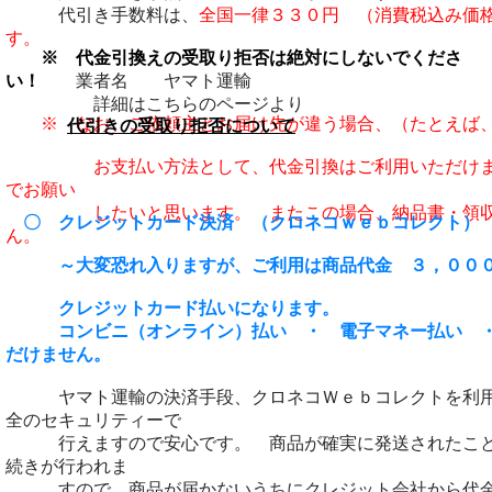
代引き手数料は、
全国一律３３０円 （消費税込み価
す。
※ 代金引換えの受取り拒否は絶対にしないでくださ
業者名 ヤマト運輸
い！
詳細はこちらのページより
※ なお、ご依頼主とお届け先が違う場合、（たとえば、
代引きの受取り拒否について
お支払い方法として、
代金引換はご
利用いただけ
でお願い
したいと思います。 またこの場合、納品書・領収書
〇 クレジットカード決済 （クロネコｗｅｂコレクト）
ん。
～大変恐れ入りますが、ご利用は商品代金 ３，０００
か
クレジットカード払いになります。
コンビニ（オンライン）払い ・ 電子マネー払い ・
だけません。
ヤマト運輸の決済手段、クロネコＷｅｂコレクトを利
全のセ
キュリティーで
行えますので安心です。 商品が確実に発送されたこと
続きが行われま
すので、商品が届かないうちにクレジット会社から代金