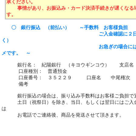
承ください。
事情があり、お振込み・カード決済手続きが遅くなる場
す。
下記の方法がご利用になれます。
〇 銀行振込 （前払い） ～手数料 お客様負担
ご入金確認に２日程要します。
く）
お急ぎの場合には、“代金引換”
メです。 ～
銀行名： 紀陽銀行 （キヨウギンコウ） 支店名
口座種別： 普通預金
口座番号： ３５２２９ 口座名 中尾権次 （
備考
銀行振込の場合は、振り込み手数料はお客様ご負担で宜
土日（祝祭日）を除き、当日、もしくは翌日にはご入金
は
お電話でご連絡後、商品を発送させて頂きます。