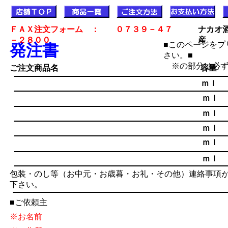
ＦＡＸ注文フォーム ： ０７３９－４７
ナカオ
－２８００
産
■このページをプ
発注書
さい。■
※の部分は必ず
ご注文商品名
容量
ｍｌ
ｍｌ
ｍｌ
ｍｌ
ｍｌ
ｍｌ
包装・のし等（お中元・お歳暮・お礼・その他）連絡事項
下さい。
■ご依頼主
※お名前