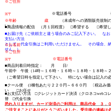
※ご住所
※電話番号
※〒
※年齢 歳
（未成年への酒類販売規制の
い。）
■商品情報の配信 （月１回程度） □希望する □希望
■お届け先（ご依頼主と違う場合のみご記入下さい。 なお
支払い方法
として、代金引換はご利用いただけません。 その場合、
※お名前
せん。）
※ご住所
※電話番号
※〒
■商品到着日時指定： 月 日/
午前中 午後（14時～１６時・１６時～１８時・１８時～
（ご希望日時を指定して下さい。 特にない場合は記入の
■クール便 (1梱包あたり２２０円～６６０円 〔税込み
い □お任せ
■お支払い方法 □クレジットカード決済（クロネコwebコ
替 □代金引換
恐れ入りますが、カード決済のご利用は、商品代金 ３，
ご注文まことにありがとうございました。受注後の連絡は