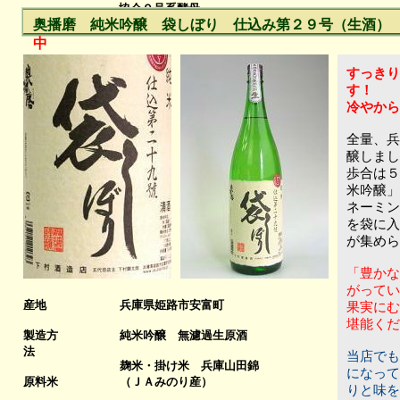
協会９号系酵母
酵母
奥播磨 純米吟醸 袋しぼり 仕込み第２９号（生酒）
中
すっきり
す！
冷やから
全量、兵
醸しまし
歩合は５
米吟醸」
ネーミン
を袋に入
が集め
「豊かな
がってい
産地
兵庫県姫路市安富町
果実にむ
堪能くだ
製造方
純米吟醸 無濾過生原酒
法
当店でも
麹米・
掛け米 兵庫山田錦
になって
原料米
（ＪＡみのり産）
りと味を