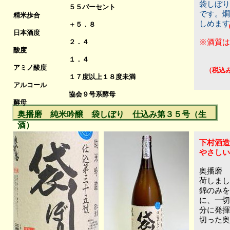
袋しぼり
５５パーセント
です。燗
精米歩合
しめます
＋５．８
日本酒度
２．４
※酒質
酸度
１．４
７
アミノ酸度
（税込
１７度以上１８度未満
アルコール
協会９号系酵母
酵母
奥播磨 純米吟醸 袋しぼり 仕込み第３５号（生
酒）
下村酒造
やさしい
奥播磨 
荷しま
錦のみを
に、一切
分に発揮
切った奥