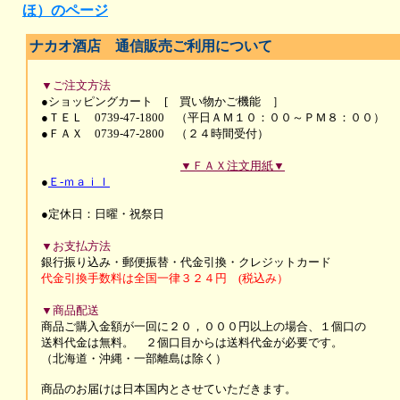
ほ）のページ
ナカオ酒店 通信販売ご利用について
▼ご注文方法
●ショッピングカート [ 買い物かご機能 ］
●ＴＥＬ 0739-47-1800 （平日ＡＭ１０：００～ＰＭ８：００）
●ＦＡＸ 0739-47-2800 （２４時間受付）
▼ＦＡＸ注文用紙▼
●
Ｅ-ｍａｉｌ
●定休日：日曜・祝祭日
▼お支払方法
銀行振り込み・郵便振替・代金引換・
クレジットカード
代金引換手数料は全国一律３２４円 (税込み）
▼商品配送
商品ご購入金額が一回に２０，０００円以上の場合、１個口の
送料代金は無料。 ２個口目からは送料代金が必要です。
（北海道・沖縄・一部離島は除く）
商品のお届けは
日本国内とさせていただきます。