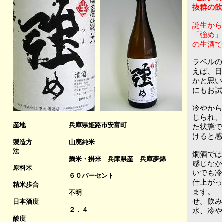
抜群の飲
誕生から
「強め」
の生酒で
ラベルの
えば、日
かと思い
にもお試
冷やから
じられ、
産地
兵庫県姫路市安富町
た状態で
けると感
製造方
山廃純米
法
燗酒では
麹米・掛米 兵庫県産 兵庫夢錦
感じなか
原料米
いでも冷
６０パーセント
仕上がっ
精米歩合
ます。
不明
せ。飲み
日本酒度
２．４
水、冷や
酸度