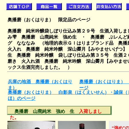
奥播磨（おくはりま） 限定品のページ
奥播磨 純米吟醸袋しぼり仕込み第２９号 生酒入荷しま
み雫 奥播磨 山廃純米 強め生 ・ 奥播磨 ぶレんど
グ なななみ （地理的表示ＧＩはりまブランド品 奥播
火入れ
奥播磨 純米吟醸 深山霽月【みやませいげつ】
生 奥播磨 純米吟醸 袋しぼり仕込み第３５号 生酒２
磨き 火入れ酒 奥播磨 純米吟醸 深山霽月【みやませ
ックス生酒完売しました。
）
兵庫の地酒 奥播磨（おくはり
奥播磨（おくはりま）
ま）
ージ
奥播磨（おくはりま） 白影泉（はくえいせん）・誠保（
ほ）のページ
奥播磨 山廃純米 強め 生
入荷しまし
た。
“強め”