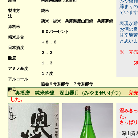
産地
兵庫県姫路市安富町
みや複雑
締まりの
製造方
純米
ています
法
麹米・掛米 兵庫県産山田錦 兵庫夢錦
表現が難
原料米
お酒の良
６０パーセント
甘辛酸苦
精米歩合
と思いま
＋８．６
日本酒度
※ 完売
２．２
酸度
（
１．３
アミノ産度
１７度
アルコール
協会９号系酵母 ７号系酵母
酵母
奥播磨 純米吟醸 深山霽月（みやませいげつ）
完
した。
澄みきっ
た。
さっぱり
“深山霽