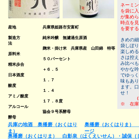
ネーミン
を袋に入
が集めら
時点を見
産地
兵庫県姫路市安富町
を要する
製造方
純米吟醸 無濾過生原酒
きめの細
法
袋しぼり
麹米・
掛け米 兵庫県産 山田錦 特等
楽しめる
原料米
さは控え
５０パーセント
み比べも
精米歩合
やかな吟
＋６．５
日本酒度
でゆっく
１．７
味もあり
酸度
ます。口
１．４
せ！
アミノ酸度
（
１７．８度
※ 在庫
アルコール
協会９号系酵母
酵母
兵庫の地酒 奥播磨（おくはり
奥播磨（おくはりま） 
ま）
ージ
奥播磨（おくはりま） 白影泉（はくえいせん）・誠保（