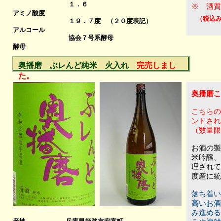
１．６
※ 酒質
１
アミノ酸度
（税込
１９．７度 （２０度表記）
アルコール
協会７号系酵母
酵母
奥播磨 ぶレんど純米 火入れ
完売しまし
た。
奥播磨こ
こちらの
ンドされ
（数量限
お酒の製
米吟醸、
理されて
度産に統
落ち着い
高いお酒
み進める