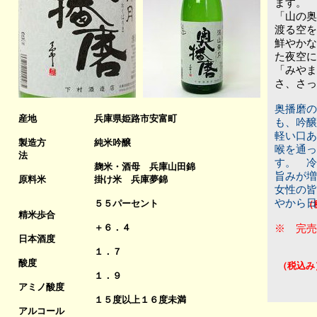
ます。
「山の奥
渡る空を
鮮やかな
た夜空に
「みやま
さ、さ
奥播磨の
産地
兵庫県姫路市安富町
も、吟醸
軽い口あ
製造方
純米吟醸
喉を通っ
法
す。 冷
麹米・酒母 兵庫山田錦
旨みが増
原料米
掛け米 兵庫夢錦
女性の皆
やから日
５５パーセント
（
精米歩合
＋６．４
※ 完売
日本酒度
１．７
７
酸度
（税込み
１．９
アミノ酸度
１５度以上１６度未満
アルコール