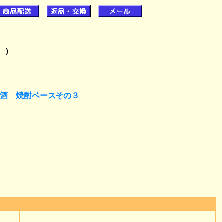
。 ）
酒 焼酎ベースその３