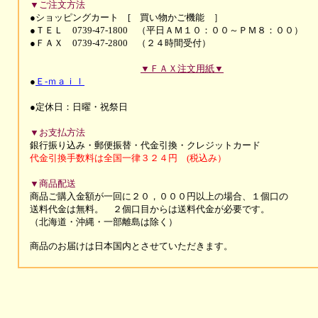
▼ご注文方法
●ショッピングカート [ 買い物かご機能 ］
●ＴＥＬ 0739-47-1800 （平日ＡＭ１０：００～ＰＭ８：００）
●ＦＡＸ 0739-47-2800 （２４時間受付）
▼ＦＡＸ注文用紙▼
●
Ｅ-ｍａｉｌ
●定休日：日曜・祝祭日
▼お支払方法
銀行振り込み・郵便振替・代金引換・
クレジットカード
代金引換手数料は全国一律３２４円 (税込み）
▼商品配送
商品ご購入金額が一回に２０，０００円以上の場合、１個口の
送料代金は無料。 ２個口目からは送料代金が必要です。
（北海道・沖縄・一部離島は除く）
商品のお届けは
日本国内とさせていただきます。
Copyright c 2004 Nakao. All Rights Re