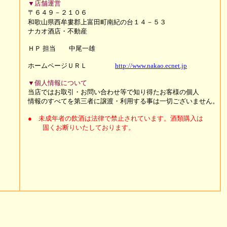
▼店舗運営
〒６４９－２１０６
和歌山県西牟婁郡上富田町南紀の台１４－５３
ナカオ酒店・不動産
ＨＰ 担当 中尾一雄
ホームページＵＲＬ
http://www.nakao.ecnet.jp
▼個人情報について
当店ではお取引・お問い合わせ等で知り得たお客様の個人
情報の
すべてを第三者に譲渡・利用する事は一切ございません。
● 未成年者の飲酒は法律で禁止されています。酒類購入
は
固くお断りいたしております。
served.