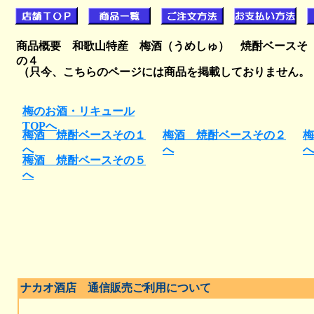
商品概要 和歌山特産 梅酒（うめしゅ） 焼酎ベースそ
の４
（只今、こちらのページには商品を掲載しておりません
梅のお酒・リキュール
TOPへ
梅酒 焼酎ベースその１
梅酒 焼酎ベースその２
梅
へ
へ
へ
梅酒 焼酎ベースその５
へ
ナカオ酒店 通信販売ご利用について