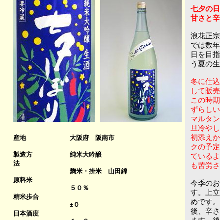
七夕の日
甘さと辛
浪花正宗
では数年
日を目指
う夏の生
冬に仕込
して販売
この時期
ずらしい
マルタン
旦冷や
初添えか
産地
大阪府 阪南市
クの予定
製造方
純米大吟醸
ているよ
法
も苦労さ
麹米・掛米 山田錦
原料米
今季のお
５０％
す。上立
精米歩合
めです。
±０
後、辛さ
日本酒度