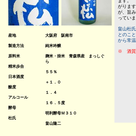
ます。 
がります
が、旨み
っていま
畠山杜氏
とのこと
産地
大阪府 阪南市
から常温
製造方法
純米吟醸
※ 酒質
原料米
麹米・掛米 青森県産 まっしぐ
ら
精米歩合
５５％
日本酒度
＋１．０
酸度
１．４
アルコール
１６．５度
酵母
明利酵母Ｍ３１０
杜氏
畠山隆二