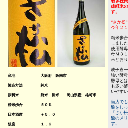
若き杜氏
雄町米の
す。
“さか松
今年２１
精米歩合
しました
使用酵母
母Ｍ３１
来どおり
成子嘉一
強い酵母
産地
大阪府 阪南市
酵母とは
製造方法
純米
も多い酵
いやすい
原料米
麹米 掛米 岡山県産 雄町米
当店でも
精米歩合
５０％
酸をし
「さか松
日本酒度
＋５．０
酸のメリ
す。
酸度
１．６