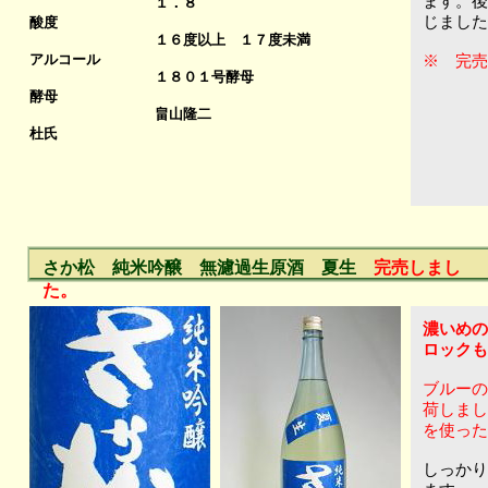
ます。後
１．８
じました
酸度
１６度以上 １７
度未満
アルコール
※ 完売
１８０１号酵母
酵母
畠山隆二
杜氏
さか松 純米吟醸 無濾過生原酒 夏生
完売しまし
た。
濃いめの
ロックも
ブルーの
荷しまし
を使った
しっかり