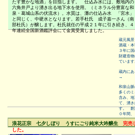
たす豊かな地酒」を
目指します。 仕込み水には、敷地内の
六角井戸より湧き出る地下水を使用。（ミネラル分豊富な和
泉・葛城山系の伏流水）。水質は、灘の仕込み水 「宮水」
と同じく、中硬水となります。
若手杜氏 成子嘉一さん（南
部杜氏）が醸します。杜氏就任の平成２１年に引き続き、４
年連続全国新酒鑑評会にて金賞受賞しました。
蔵元風景
酒蔵・本
３年に国
財
建造物
ています
蔵内にあ
→
和泉山脈
多くのミ
含み、地
て、湧き
す。
創
０年間、
た事がな
浪花正宗 七夕しぼり うすにごり純米大吟醸生
完売
す。
した。