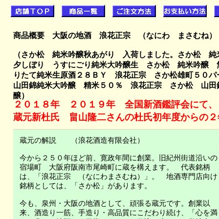
商品概要 大阪の
地酒 浪花正宗 （なにわ まさむね
（さか松 純米吟醸秋あがり 入荷しました。さか松 純
夕しぼり うすにごり純米大吟醸生 さか松 純米吟醸 
りたて純米生原酒２８ＢＹ 浪花正宗 さか松雄町５０
山田錦純米大吟醸 精米５０％
浪花正宗 さか松 山
醸
）
２０１８年 ２０１９年 全国新酒鑑評会にて、
蔵元新杜氏 畠山隆二さんの杜氏初年度からの２
蔵元の解説 （浪花酒造有限会社）
今から２５０年ほど前、寛政年間に創業。
旧紀州街道沿いの
宿場町 大阪府阪南市尾崎町に蔵を構えます。 代表銘柄
は、「浪花正宗 （なにわまさむね）」。 地酒専門店向け
銘柄としては、「さか松」があります。
今も、泉州・大阪の地酒として、頑張る蔵元です。創業以
来、酒造り
一筋、手造り・高品質にこだわり続け、「心を満