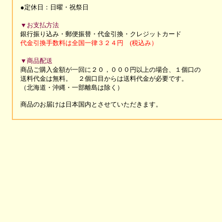
●定休日：日曜・祝祭日
▼お支払方法
銀行振り込み・郵便振替・代金引換・
クレジットカード
代金引換手数料は全国一律３２４円 (税込み）
▼商品配送
商品ご購入金額が一回に２０，０００円以上の場合、１個口の
送料代金は無料。 ２個口目からは送料代金が必要です。
（北海道・沖縄・一部離島は除く）
商品のお届けは
日本国内とさせていただきます。
Copyright c 2004 Nakao. All Rights Re