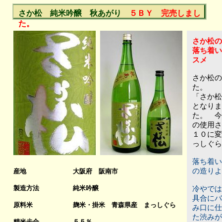
さか松 純米吟醸 秋あがり
５Ｂ
Ｙ 完売しまし
た。
さか松の
落ち着い
スメ
さか松の
た。
「さか松
となりま
た。 今
の使用さ
１０に変
っしぐら
落ち着い
の造りよ
産地
大阪府 阪南市
製造方法
純米吟醸
冷やでは
具合にバ
原料米
麹米・掛米 青森県産 まっしぐら
み口に仕
た渋みが
精米歩合
５５％