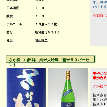
す。冷や
だけます
日本酒度
＋－０
※酒質は
酸度
１．３
アルコール
１６度～１７度
酵母
明利酵母Ｍ３１０
杜氏
畠山隆二
さか松 山田錦 純米大吟醸 精米５０パーセ
ント
華やかな
米歩合５
さか松ブ
精米歩合
用した純
精米４０