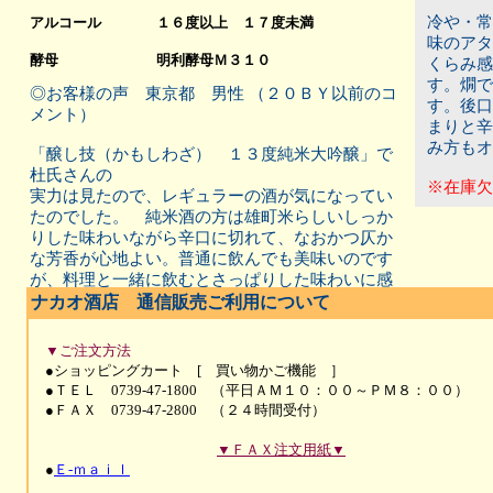
冷や・常
アルコール
１６度以上 １７度未満
味のアタ
酵母
明利酵母Ｍ３１０
くらみ感
す。
燗で
◎お客様の声 東京都 男性 （２０ＢＹ以前のコ
す。後口
メント）
まりと
辛
み方もオ
「醸し技（かもしわざ） １３度純米大吟醸」で
杜氏さんの
※在庫欠
実力は見たので、レギュラーの酒が気になってい
たのでした。
純米酒の方は雄町米らしいしっか
りした味わいながら辛口
に切れて、なおかつ仄か
な芳香が心地よい。普通に飲んでも
美味いのです
が、料理と一緒に飲むとさっぱりした味わいに
感
じ、グイグイいけてしまいました。
ナカオ酒店 通信販売ご利用について
▼ご注文方法
●ショッピングカート [ 買い物かご機能 ］
●ＴＥＬ 0739-47-1800 （平日ＡＭ１０：００～ＰＭ８：００）
●ＦＡＸ 0739-47-2800 （２４時間受付）
▼ＦＡＸ注文用紙▼
●
Ｅ-ｍａｉｌ