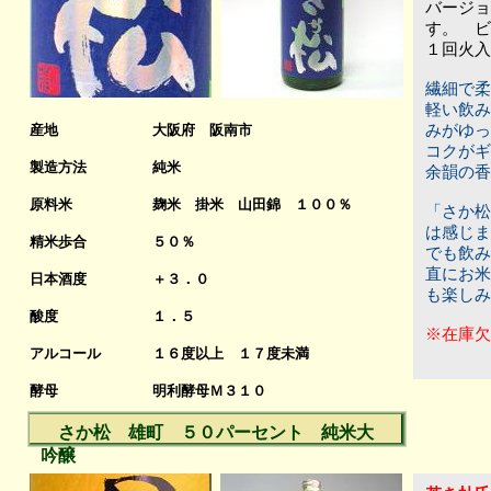
バージョ
す。 ビ
１回火入
繊細で柔
軽い飲み
産地
大阪府 阪南市
みがゆっ
コクがギ
製造方法
純米
余韻の香
原料米
麹米 掛米 山田錦 １００％
「さか松
は感じま
精米歩合
５０％
でも飲み
直にお米
日本酒度
＋３．０
も楽しみ
酸度
１．５
※在庫欠
アルコール
１６度以上 １７
度未満
酵母
明利酵母Ｍ３１０
さか松 雄町 ５０パーセント 純米大
吟醸