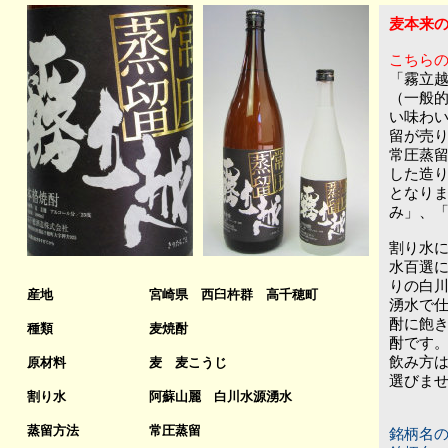
麦本来
こちら
「霧立
（一般
い味わ
留が売
常圧蒸
した造
となり
み」、
割り水に
水百選
りの白
産地
宮崎県 西臼杵群 高千穂町
湧水で
酎に飽
種類
麦焼酎
酎です
飲み方
原材料
麦 麦こうじ
選びま
割り水
阿蘇山麗 白川水源湧水
蒸留方法
常圧蒸留
銘柄名