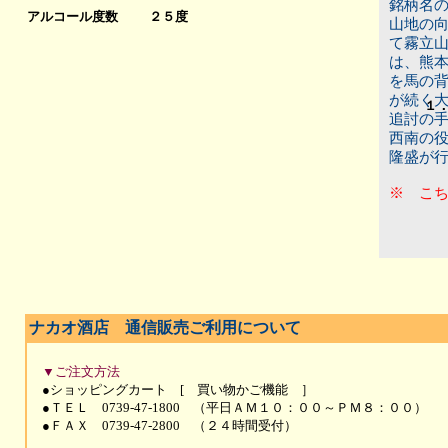
銘柄名
アルコール度数
２５度
山地の向
て霧立
は、熊本
を馬の
が続く
１
追討の
西南の
隆盛が
※ こ
ナカオ酒店 通信販売ご利用について
▼ご注文方法
●ショッピングカート [ 買い物かご機能 ］
●ＴＥＬ 0739-47-1800 （平日ＡＭ１０：００～ＰＭ８：００）
●ＦＡＸ 0739-47-2800 （２４時間受付）