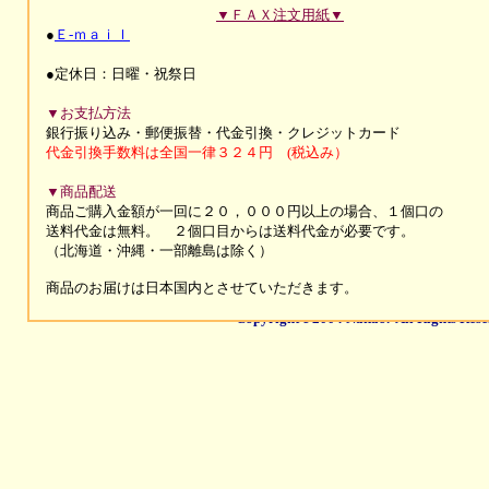
▼ＦＡＸ注文用紙▼
●
Ｅ-ｍａｉｌ
●定休日：日曜・祝祭日
▼お支払方法
銀行振り込み・郵便振替・代金引換・
クレジットカード
代金引換手数料は全国一律３２４円 (税込み）
▼商品配送
商品ご購入金額が一回に２０，０００円以上の場合、１個口の
送料代金は無料。 ２個口目からは送料代金が必要です。
（北海道・沖縄・一部離島は除く）
商品のお届けは
日本国内とさせていただきます。
Copyright c 2004 Nakao. All Rights Rese