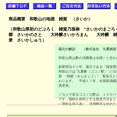
商品概要 和歌山の地酒 雑賀 （さいか）
（和歌山県初のどぶろく 雑賀乃孫禄 “さいかのまごろ
郷 さいかのさと 大吟醸さいかろまん 大吟醸 
衆 さいかしゅう）
蔵元の解説 （株式会社 九重雑賀
和歌山県は酢の消費量は全国一と言わ
創業明治４１年、蔵元である「雑賀豊
和歌山では“九重酢（ココノ酢）”と日
柄 “錦郷（きんきょう）” 製造元と
おります。 平成１７年、全国新酒鑑
賞受賞。
こちらで造るココノエ酢は、１００パ
です。酒粕を原料とする製造方法をと
い酒粕を得る為に、清酒醸造を始めた