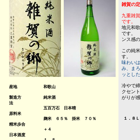
雑賀の
九重雑
です。
地元和
です。
ンス感
この純
す。
味わい
み、ま
ッとし
冷やで
産地
和歌山
クセン
製造方
純米酒
がりが
法
五百万石 日本晴
原料米
１．８
麹米 ６５％ 掛米 ７０％
精米歩合
＋４
日本酒度
１．５