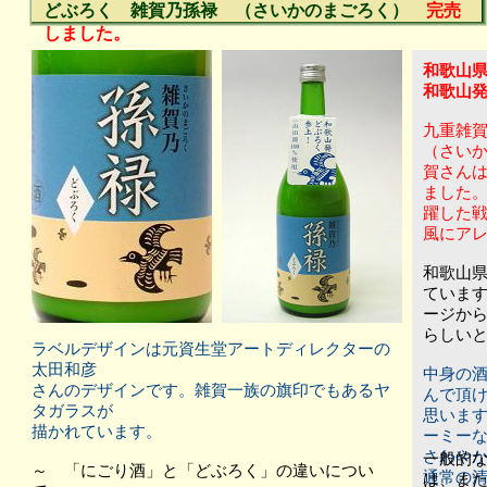
どぶろく 雑賀乃孫禄 （さいかのまごろく）
完売
しました。
和歌山
和歌山発
九重雑
（さい
賀さん
ました
躍した
風にア
和歌山
ていま
ージか
らしい
ラベルデザインは元資生堂アートディレクターの
太田和彦
中身の
さんのデザインです。雑賀一族の旗印でもあるヤ
んで頂
タガラスが
思いま
描かれています。
ーミー
さわや
一般的な
～ 「にごり酒」と「どぶろく」の違いについ
通常の
は、ま