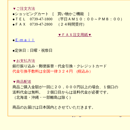
▼ご注文方法
●ショッピングカート [ 買い物かご機能 ］
●ＴＥＬ 0739-47-1800 （平日ＡＭ１０：００～ＰＭ８：００）
●ＦＡＸ 0739-47-2800 （２４時間受付）
▼ＦＡＸ注文用紙▼
●
Ｅ-ｍａｉｌ
●定休日：日曜・祝祭日
▼お支払方法
銀行振り込み・郵便振替・代金引換・
クレジットカード
代金引換手数料は全国一律３２４円 (税込み）
▼商品配送
商品ご購入金額が一回に２０，０００円以上の場合、１個口の
送料代金は無料。 ２個口目からは送料代金が必要です。
（北海道・沖縄・一部離島は除く）
商品のお届けは
日本国内とさせていただきます。
Copyright c 2004 Nakao. All Rights R