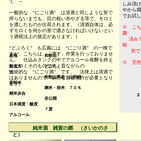
て ～
しみ頂
やから
一般的な “にごり酒” は清酒と同じような形で
で
お試
搾らないまでも、目の粗い布や
ざる等で、モロミ
を漉したものが出荷されます。
（清酒自体は、必
※ こ
ずモロミを何かの形で漉さなければいけないとい
菌
う酒税法上の規定があります。）
済みで
暗
“どぶろく” も広義には “にごり酒” の一種で
所で保
すが、こちらは、「漉す」作業を行っておりませ
産地
和歌山
ん。 仕込みタンクの中でアルコール発酵を終え
※ 完
た
モロミそのものです。昔ながらの
製造方
どぶろく
７
伝統的な “にごり酒” です。 法律上は清酒で
法
和歌山県産 山田錦
はありませんので、新たな
製造免許が必要となり
原料米
ます。
麹米・掛米 ７０％
精米歩合
３０
非公開
日本酒度・
酸度
７度
アルコール
純米酒 雑賀の郷 （さいかのさ
と）