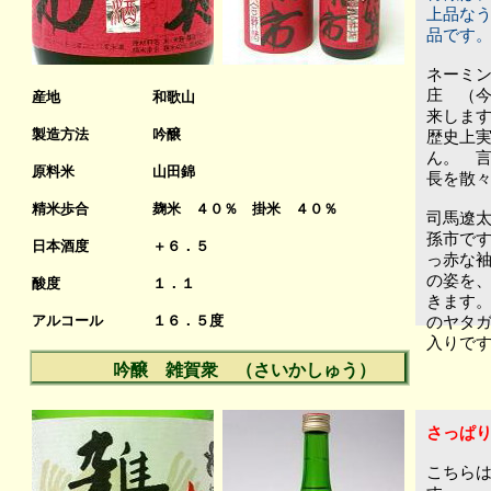
上品な
品です
ネーミ
庄 （今
産地
和歌山
来しま
製造方法
吟醸
歴史上
ん。 
原料米
山田錦
長を散
精米歩合
麹米 ４０％ 掛米 ４０％
司馬遼
孫市で
日本酒度
＋６．５
っ赤な
７
の姿を
酸度
１．１
きます
アルコール
１６．５度
のヤタ
入りで
吟醸 雑賀衆 （さいかしゅう）
さっぱ
こちら