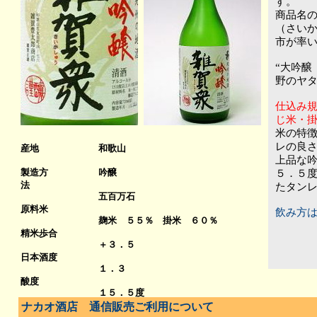
す。
商品名の
（さいか
市が率
“大吟醸
野のヤ
仕込み
じ米・掛
米の特
レの良
産地
和歌山
上品な
製造方
吟醸
５．５
法
たタン
五百万石
原料米
飲み方
麹米 ５５％ 掛米 ６０％
７
精米歩合
＋３．５
日本酒度
１．３
酸度
１５．５度
アルコール
ナカオ酒店 通信販売ご利用について