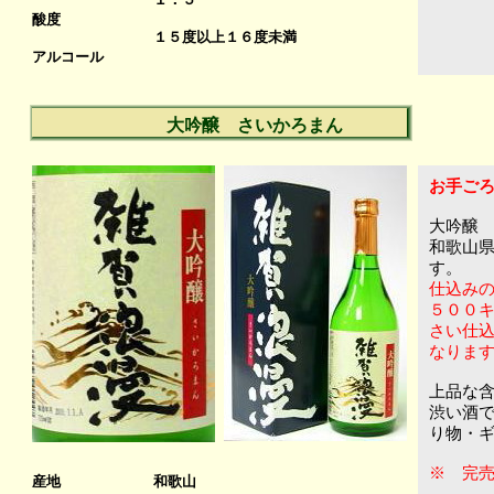
酸度
７
１５度以上１６度未満
アルコール
大吟醸 さいかろまん
お手ご
大吟醸
和歌山
す。
仕込みの
５００
さい仕
なりま
上品な
渋い酒
り物・
※ 完
産地
和歌山