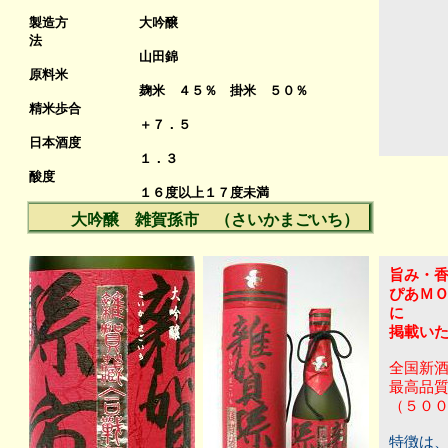
７
製造方
大吟醸
法
山田錦
原料米
麹米 ４５％ 掛米 ５０％
３
精米歩合
＋７．５
日本酒度
１．３
酸度
１６度以上１７度未満
アルコール
大吟醸 雑賀孫市 （さいかまごいち）
旨み・
ぴあＭ
に
掲載い
全国新
最高品
（５０
特徴は