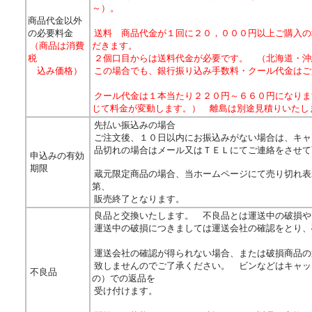
～）。
商品代金以外
の
必要料金
送料 商品代金が１回に２０，０００円以上ご購入の
（商品は
消費
だきます。
税
２個口目からは送料代金が必要です。 （北海道・沖
込み価格）
この場合でも、銀行振り込み手数料・
クール代金はご
クール代金は１本当たり２２０円～６６０円になりま
じて
料金が変動します。）
離島は別途見積りいた
先払い振込みの場合
ご注文後、１０日以内にお振込みがない場合は、キャ
品切れの場合はメール又はＴＥＬにてご連絡をさせて
申込みの有効
期限
蔵元限定商品の場合、当ホームページにて売り切れ表
第、
販売終了となります。
良品と交換いたします。 不良品とは運送中の破損や
運送中の破損につきましては運送会社の確認をとり、
運送会社の確認が得られない場合、または破損商品の
致しませんのでご了承ください。 ビンなどはキャッ
不良品
の）での返品を
受け付けます。