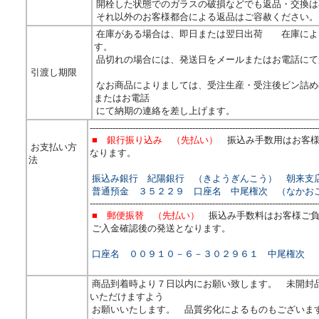
開栓した状態でのガラスの破損などでも返品・交換は
それ以外のお客様都合による返品はご容赦ください。
在庫がある場合は、即日または翌日出荷 在庫によ
■クレジットカード （クロネコwｅｂコレクト利用）
す。
購入のお客様に
品切れの場合には、発送日をメールまたはお電話に
限らせて
い
ただきます。
引渡し期限
なお商品によりましては、
受注生産・受注後ビン詰め
またはお電話
--------------------------------------------------------------------------------
にて納期の連絡を差し上げます。
■ 代金引換
ヤマト便のドライバーに直接現金でお
--------------------------------------------------------------------------------
■ 銀行振り込み （先払い）
振込み手数用はお客様
お支払い
方
なりま
す。
法
振込み銀行 紀陽銀行 （きようぎんこう） 朝来支
普通預金 ３５２２９ 口座名 中尾権次 （なかお
--------------------------------------------------------------------------------
■ 郵便振替 （先払い）
振込み手数料はお客様ご負
ご入金確認後の発送となります。
口座名 ００９１０－６－３０２９６１ 中尾権次 
商品到着時より７日以内にお願い致します。 未開封
いただけますよう
お願いいたします。 品質劣化によるものもございま