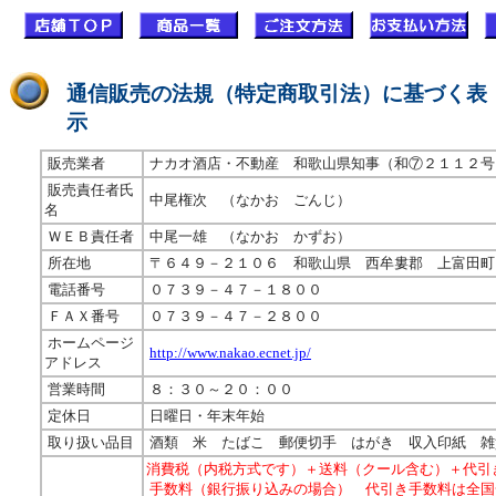
通信販売の法規（特定商取引法）に基づく表
示
販売業者
ナカオ酒店・不動産 和歌山県知事（和⑦２１１２
販売責任者氏
中尾権次 （なかお ごんじ）
名
ＷＥＢ責任者
中尾一雄 （なかお かずお）
所在地
〒６４９－２１０６ 和歌山県 西牟婁郡 上富
電話番号
０７３９－４７－１８００
ＦＡＸ番号
０７３９－４７－２８００
ホームページ
http://www.nakao.ecnet.jp/
アドレス
営業時間
８：３０～２０：００
定休日
日曜日・年末年始
取り扱い品目
酒類 米 たばこ 郵便切手 はがき 収入印紙 雑
消費税（内税方式です）＋送料（クール含む）＋代引
手数料（銀行振り込みの場合） 代引き手数料は全国